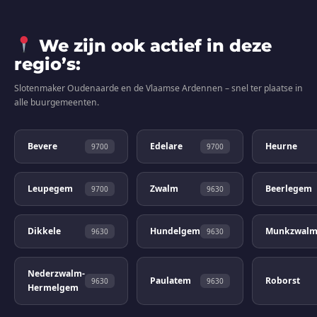
We zijn ook actief in deze
regio’s:
Slotenmaker Oudenaarde en de Vlaamse Ardennen – snel ter plaatse in
alle buurgemeenten.
Bevere
Edelare
Heurne
9700
9700
Leupegem
Zwalm
Beerlegem
9700
9630
Dikkele
Hundelgem
Munkzwal
9630
9630
Nederzwalm-
Paulatem
Roborst
9630
9630
Hermelgem