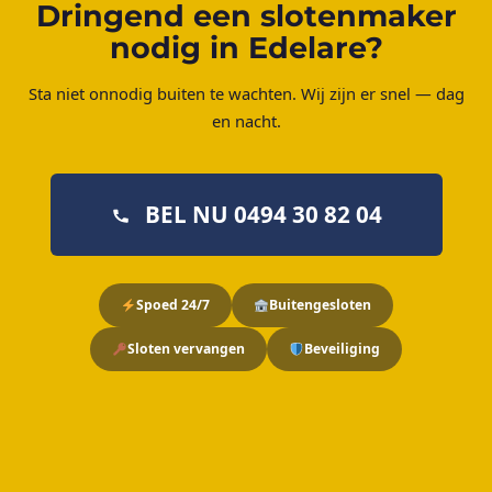
Dringend een slotenmaker
nodig in Edelare?
Sta niet onnodig buiten te wachten. Wij zijn er snel — dag
en nacht.
BEL NU 0494 30 82 04
Spoed 24/7
Buitengesloten
Sloten vervangen
Beveiliging