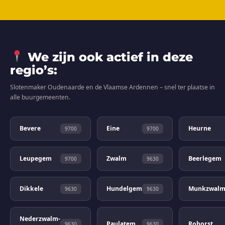
We zijn ook actief in deze
regio’s:
Slotenmaker Oudenaarde en de Vlaamse Ardennen – snel ter plaatse in
alle buurgemeenten.
Bevere
Eine
Heurne
9700
9700
Leupegem
Zwalm
Beerlegem
9700
9630
Dikkele
Hundelgem
Munkzwal
9630
9630
Nederzwalm-
Paulatem
Roborst
9630
9630