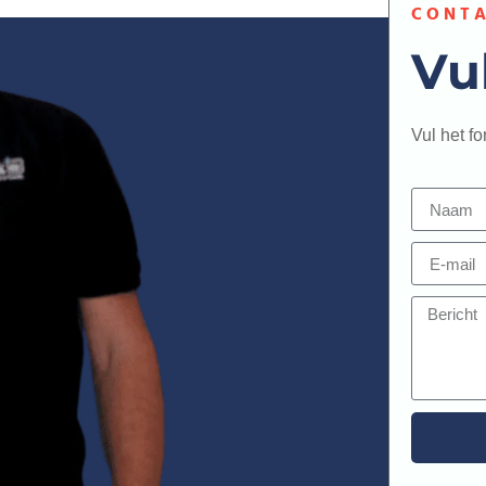
CONTA
Vu
Vul het f
Alternativ