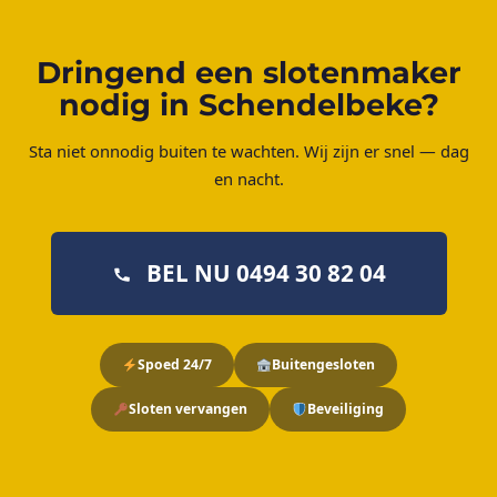
Dringend een slotenmaker
nodig in Schendelbeke?
Sta niet onnodig buiten te wachten. Wij zijn er snel — dag
en nacht.
BEL NU 0494 30 82 04
Spoed 24/7
Buitengesloten
Sloten vervangen
Beveiliging