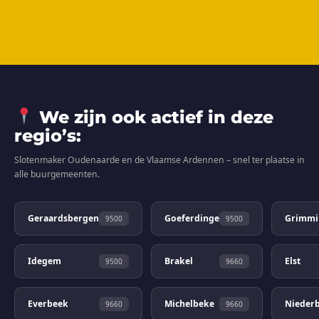
We zijn ook actief in deze
regio’s:
Slotenmaker Oudenaarde en de Vlaamse Ardennen – snel ter plaatse in
alle buurgemeenten.
Geraardsbergen
Goeferdinge
Grimmi
9500
9500
Idegem
Brakel
Elst
9500
9660
Everbeek
Michelbeke
Niederb
9660
9660