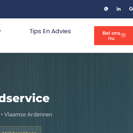
Tips En Advies
Bel ons
nu
dservice
e • Vlaamse Ardennen