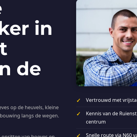
e
ker in
t
n de
Vertrouwd met vrijst
ves op de heuvels, kleine
Kennis van de Ruienst
ebouwing langs de wegen.
centrum
Snelle route via N60
 opritten van hoeves en