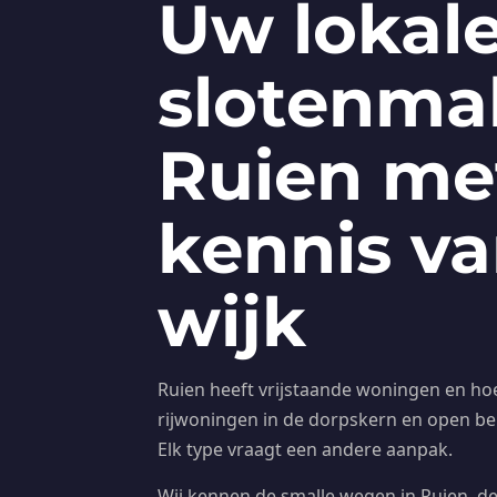
Uw lokal
slotenma
Ruien me
kennis va
wijk
Ruien heeft vrijstaande woningen en hoe
rijwoningen in de dorpskern en open b
Elk type vraagt een andere aanpak.
Wij kennen de smalle wegen in Ruien, de