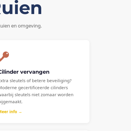
Ruien
Ruien en omgeving.
Cilinder vervangen
Extra sleutels of betere beveiliging?
Moderne gecertificeerde cilinders
waarbij sleutels niet zomaar worden
bijgemaakt.
Meer info →