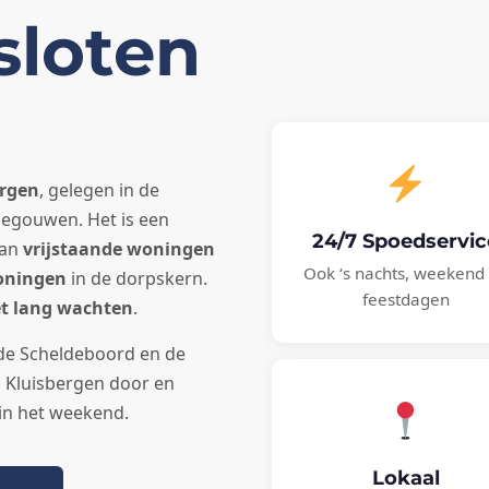
sloten
ergen
, gelegen in de
egouwen. Het is een
24/7 Spoedservic
van
vrijstaande woningen
Ook ‘s nachts, weekend
woningen
in de dorpskern.
feestdagen
et lang wachten
.
 de Scheldeboord en de
Kluisbergen door en
 in het weekend.
Lokaal