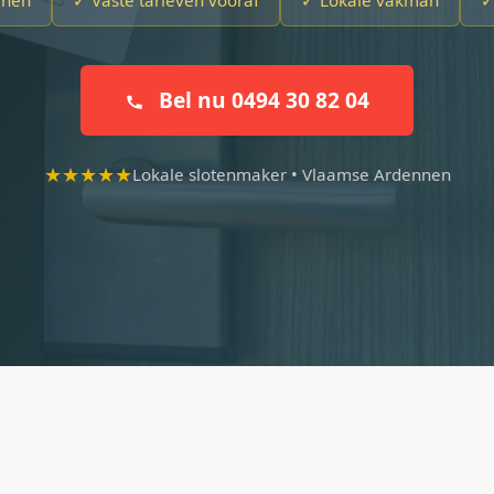
enen
✓ Vaste tarieven vooraf
✓ Lokale vakman
✓
Bel nu 0494 30 82 04
★★★★★
Lokale slotenmaker • Vlaamse Ardennen