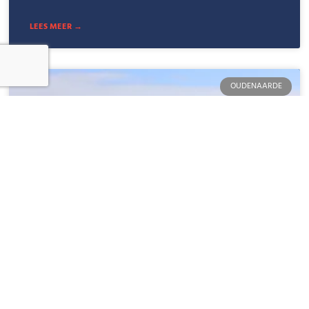
LEES MEER →
OUDENAARDE
Ontdek de Culturele Tradities en
Erfgoed van Oudenaarde: Een
Diepgaande Gids