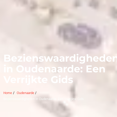
Bezienswaardighede
in Oudenaarde: Een
Verrijkte Gids
Home
Oudenaarde
Bezienswaardigheden in Oudenaarde: Een Verrijkte Gids